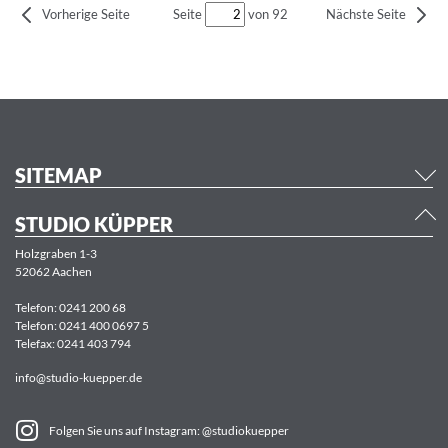
Seite
von 92
Vorherige Seite
Nächste Seite
SITEMAP
STUDIO KÜPPER
Holzgraben 1-3
52062 Aachen
Telefon:
0241 200 68
Telefon:
0241 400 0697 5
Telefax: 0241 403 794
info@studio-kuepper.de
Folgen Sie uns auf Instagram: @studiokuepper