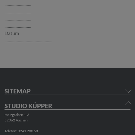
.............................
.............................
.............................
.............................
Datum
....................................................
SITEMAP
STUDIO KÜPPER
Holzgraben 1-3
52062 Aachen
Telefon:
0241 200 68