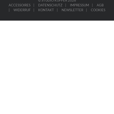
© STUDIO KÜPPER 2026
ACCESSOIRES
DATENSCHUTZ
IMPRESSUM
AGB
WIDERRUF
KONTAKT
NEWSLETTER
COOKIES