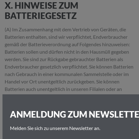
X. HINWEISE ZUM
BATTERIEGESETZ
(A) Im Zusammenhang mit dem Vertrieb von Geräten, die
Batterien enthalten, sind wir verpflichtet, Endverbraucher
gemäß der Batterieverordnung auf Folgendes hinzuweisen:
Batterien sollen und dürfen nicht in den Hausmüll gegeben
werden. Sie sind zur Rückgabe gebrauchter Batterien als
Endverbraucher gesetzlich verpflichtet. Sie können Batterien
nach Gebrauch in einer kommunalen Sammelstelle oder im
Handel vor Ort unentgeltlich zurückgeben. Sie können
Batterien auch unentgeltlich in unseren Filialen oder an
unserer nachfolgenden Anschrift zurückgeben: studio
küpper - Juwelier am Holzgraben GmbH, Holzgraben 1-3,
52062 Aachen. Unsere Rücknahmeverpflichtung als
ANMELDUNG ZUM NEWSLETT
Vertreiber beschränkt sich auf Batterien der Art, die wir in
unserem Sortiment führen oder geführt haben. Unser
Melden Sie sich zu unserem Newsletter an.
Vorlieferant ist seiner Meldung beim