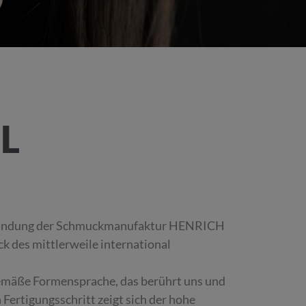
L
e Gründung der Schmuckmanufaktur HENRICH
 des mittlerweile international
gemäße Formensprache, das berührt uns und
 Fertigungsschritt zeigt sich der hohe