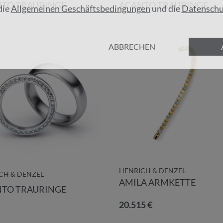
TO TRAURINGE
ACANTO TRAURINGE
die
Allgemeinen Geschäftsbedingungen
und die
Datenschu
ABBRECHEN
HENRICH & DENZEL
CH & DENZEL
AMILA ARMKETTE
TO TRAURINGE
20.515 €