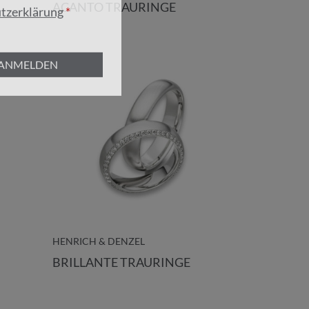
ACANTO TRAURINGE
tzerklärung
ANMELDEN
HENRICH & DENZEL
BRILLANTE TRAURINGE