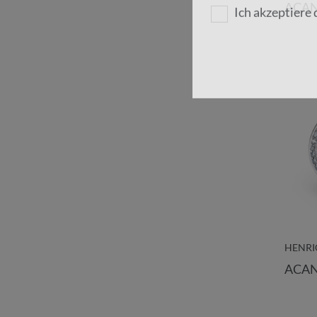
ACAN
Ich akzeptiere 
HENRI
ACAN