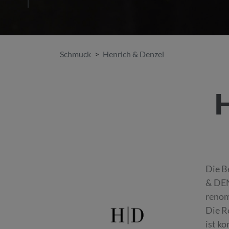
Schmuck
Henrich & Denzel
Die B
& DEN
renom
Die R
ist k