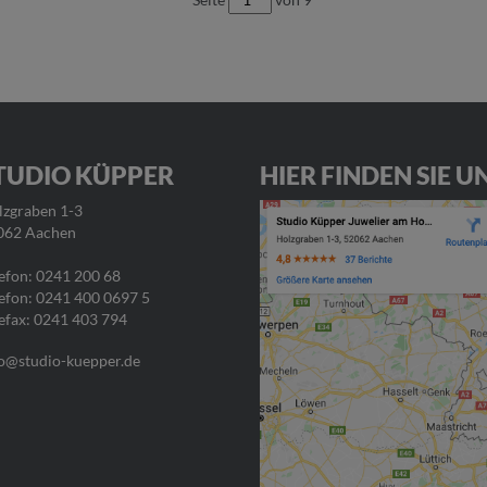
TUDIO KÜPPER
HIER FINDEN SIE U
lzgraben 1-3
062 Aachen
efon:
0241 200 68
efon:
0241 400 0697 5
efax: 0241 403 794
o@studio-kuepper.de