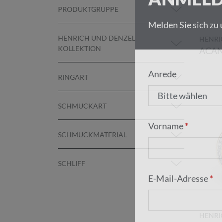
ANMELD
PRODUKTGRUPPE
Melden Sie sich zu
HENRICH UND DENZEL
HENRI
KOLLEKTION
ACAN
RINGART
Anrede
SCHMUCKART
SCHMUCKMATERIAL
Vorname
SCHLIFF
E-Mail-Adresse
HENRI