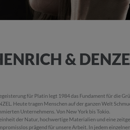
HENRICH & DENZE
egeisterung für Platin legt 1984 das Fundament für di
ZEL. Heute tragen Menschen auf der ganzen Welt Schmuck
mierten Unternehmens. Von New York bis Tokio.
einheit der Natur, hochwertige Materialien und eine zeit
ompromisslos prägend für unsere Arbeit. In jedem einzelnen