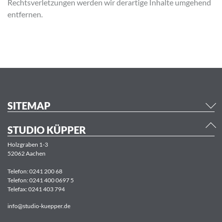
Rechtsverletzungen werden wir derartige Inhalte umgehend
entfernen.
SITEMAP
STUDIO KÜPPER
Holzgraben 1-3
52062 Aachen
Telefon:
0241 200 68
Telefon:
0241 400 0697 5
Telefax: 0241 403 794
info@studio-kuepper.de