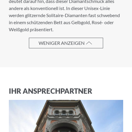
deutet darauf hin, dass dieser Diamantschmuck alles
NEWSLETTER
andere als konventionell ist. In dieser Unisex-Linie
werden glitzernde Solitaire-Diamanten fast schwebend
Melden Sie sich zu unserem Newsletter an.
in einem schützenden Bett aus Gelbgold, Rosé- oder
Weißgold präsentiert.
WENIGER ANZEIGEN
Anrede
Vorname
IHR ANSPRECHPARTNER
Nachname
E-Mail-Adresse