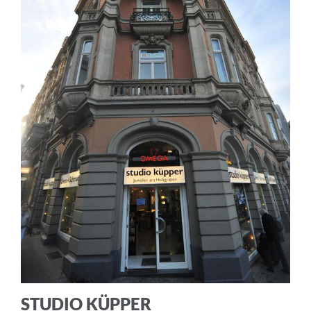
Ich akzeptiere die
Allgemeinen
Geschäftsbedingungen
und die
Datenschutzerklärung
ABBRECHEN
ANMELDEN
STUDIO KÜPPER