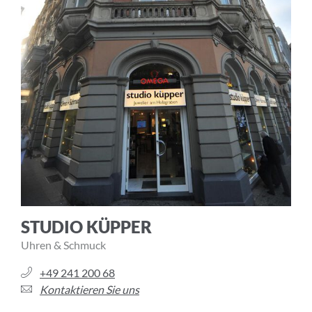
Ich akzeptiere die
Allgemeinen
Geschäftsbedingungen
und die
Datenschutzerklärung
ABBRECHEN
ANMELDEN
STUDIO KÜPPER
Uhren & Schmuck
+49 241 200 68
Kontaktieren Sie uns