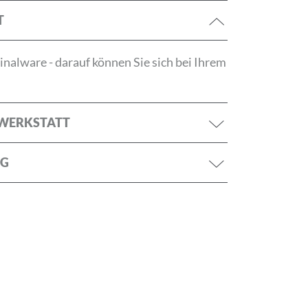
T
nalware - darauf können Sie sich bei Ihrem
tzerklärung
RWERKSTATT
NG
ANMELDEN