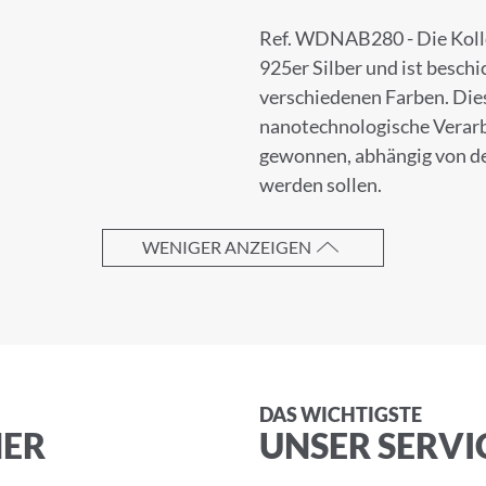
Ref. WDNAB280 - Die Koll
925er Silber und ist beschi
verschiedenen Farben. Die
nanotechnologische Verarb
gewonnen, abhängig von de
UNG ZUM NEWSLETTER
werden sollen.
 unserem Newsletter an.
WENIGER ANZEIGEN
DAS WICHTIGSTE
NER
UNSER SERVI
Nachname