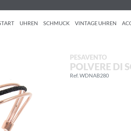
START
UHREN
SCHMUCK
VINTAGE UHREN
AC
PESAVENTO
POLVERE DI
Ref. WDNAB280