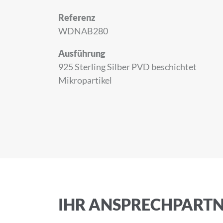
Referenz
WDNAB280
Ausführung
925 Sterling Silber PVD beschichtet
ANMELD
Mikropartikel
Melden Sie sich zu
Anrede
IHR ANSPRECHPART
Vorname