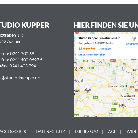
TUDIO KÜPPER
HIER FINDEN SIE U
lzgraben 1-3
062 Aachen
efon:
0241 200 68
efon:
0241 400 0697 5
efax: 0241 403 794
o@studio-kuepper.de
ACCESSOIRES
DATENSCHUTZ
IMPRESSUM
AGB
WIDE