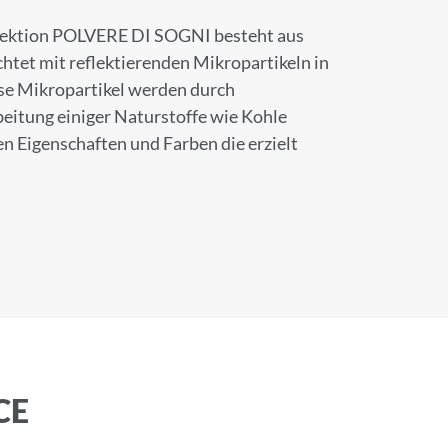
ektion POLVERE DI SOGNI besteht aus
chtet mit reflektierenden Mikropartikeln in
se Mikropartikel werden durch
eitung einiger Naturstoffe wie Kohle
×
n Eigenschaften und Farben die erzielt
CE