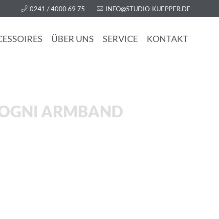
0241 / 4000 69 75
INFO@STUDIO-KUEPPER.DE
CESSOIRES
ÜBER UNS
SERVICE
KONTAKT
 SOGNI ARMBAND