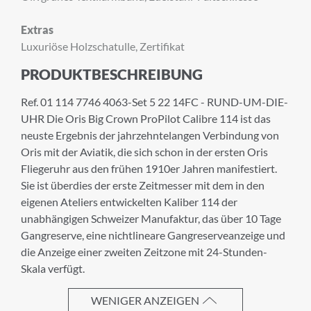
Extras
Luxuriöse Holzschatulle, Zertifikat
Anrede
PRODUKTBESCHREIBUNG
Ref. 01 114 7746 4063-Set 5 22 14FC - RUND-UM-DIE-
Vorname
UHR Die Oris Big Crown ProPilot Calibre 114 ist das
neuste Ergebnis der jahrzehntelangen Verbindung von
Oris mit der Aviatik, die sich schon in der ersten Oris
Fliegeruhr aus den frühen 1910er Jahren manifestiert.
Nachname
Sie ist überdies der erste Zeitmesser mit dem in den
eigenen Ateliers entwickelten Kaliber 114 der
unabhängigen Schweizer Manufaktur, das über 10 Tage
Gangreserve, eine nichtlineare Gangreserveanzeige und
E-Mail-Adresse
die Anzeige einer zweiten Zeitzone mit 24-Stunden-
Skala verfügt.
WENIGER ANZEIGEN
Ich akzeptiere die
Allgemeinen