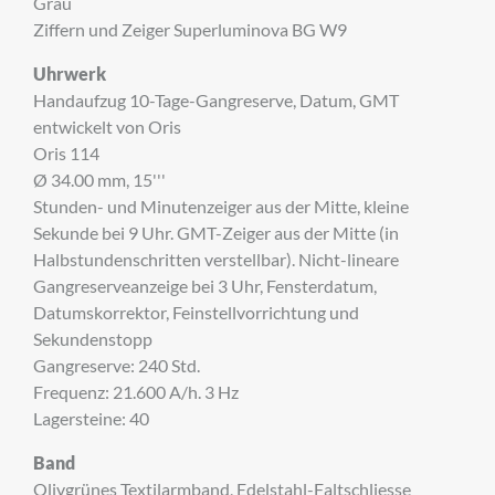
Grau
Ziffern und Zeiger Superluminova BG W9
Uhrwerk
Handaufzug 10-Tage-Gangreserve, Datum, GMT
entwickelt von Oris
Oris 114
Ø 34.00 mm, 15'''
Stunden- und Minutenzeiger aus der Mitte, kleine
Sekunde bei 9 Uhr. GMT-Zeiger aus der Mitte (in
Halbstundenschritten verstellbar). Nicht-lineare
Gangreserveanzeige bei 3 Uhr, Fensterdatum,
Datumskorrektor, Feinstellvorrichtung und
Sekundenstopp
×
Gangreserve: 240 Std.
ANMELDUNG ZUM
Frequenz: 21.600 A/h. 3 Hz
Lagersteine: 40
NEWSLETTER
Band
Melden Sie sich zu unserem Newsletter an.
Olivgrünes Textilarmband, Edelstahl-Faltschliesse