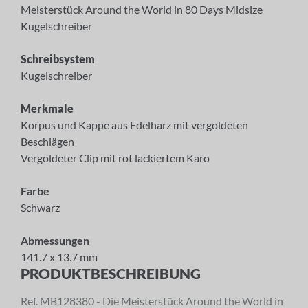
Meisterstück Around the World in 80 Days Midsize
Kugelschreiber
Schreibsystem
Kugelschreiber
Merkmale
Korpus und Kappe aus Edelharz mit vergoldeten
Beschlägen
Vergoldeter Clip mit rot lackiertem Karo
Farbe
Schwarz
×
ANMELDUNG ZUM
Abmessungen
141.7 x 13.7 mm
NEWSLETTER
PRODUKTBESCHREIBUNG
Melden Sie sich zu unserem Newsletter an.
Ref. MB128380 - Die Meisterstück Around the World in