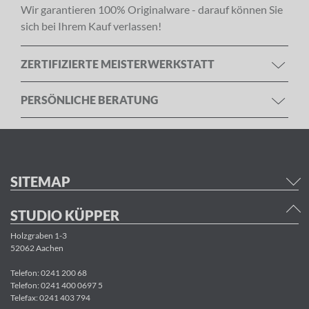
Wir garantieren 100% Originalware - darauf können Sie
sich bei Ihrem Kauf verlassen!
ZERTIFIZIERTE MEISTERWERKSTATT
PERSÖNLICHE BERATUNG
SITEMAP
STUDIO KÜPPER
Holzgraben 1-3
52062 Aachen
Telefon:
0241 200 68
Telefon:
0241 400 0697 5
Telefax: 0241 403 794