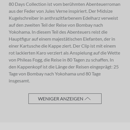
80 Days Collection ist vom berühmten Abenteuerroman
aus der Feder von Jules Verne inspiriert. Der Midsize
Kugelschreiber in anthrazitfarbenem Edelharz verweist
Anrede
auf den zweiten Teil der Reise von Bombay nach
Yokohama. In diesem Teil des Abenteuers reist die
Hauptfigur auf einem majestätischen Elefanten, der in
einer Kartusche die Kappe ziert. Der Clip ist mit einem
Vorname
rot lackierten Karo verziert als Anspielung auf die Wette
von Phileas Fogg, die Reise in 80 Tagen zu schaffen. In
den Kappenkopf ist die Länge der Reisen eingeprägt: 25
Tage von Bombay nach Yokohama und 80 Tage
Nachname
insgesamt.
WENIGER ANZEIGEN
E-Mail-Adresse
Ich akzeptiere die
Allgemeinen