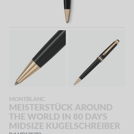
MONTBLANC
MEISTERSTÜCK AROUND
THE WORLD IN 80 DAYS
MIDSIZE KUGELSCHREIBER
Ref. MB128380