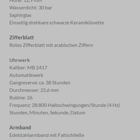
Wasserdicht: 30 bar
Saphirglas
Einseitig drehbare schwarze Keramiklünette
Zifferblatt
Rotes Zifferblatt mit arabischen Ziffern
Uhrwerk
Kaliber: MB 2417
Automatikwerk
Gangreserve: ca. 38 Stunden
Durchmesser: 25,6 mm
Rubine: 26
Frequenz: 28.800 Halbschwingungen/Stunde (4 Hz)
Stunden, Minuten, Sekunde, Datum
×
ANMELDUNG ZUM
Armband
Edelstahlarmband mit Faltschließe
NEWSLETTER