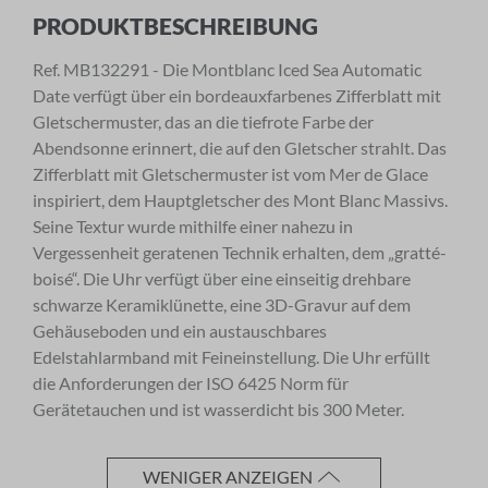
PRODUKTBESCHREIBUNG
Melden Sie sich zu unserem Newsletter an.
Ref. MB132291 - Die Montblanc Iced Sea Automatic
Date verfügt über ein bordeauxfarbenes Zifferblatt mit
Gletschermuster, das an die tiefrote Farbe der
Anrede
Abendsonne erinnert, die auf den Gletscher strahlt. Das
Zifferblatt mit Gletschermuster ist vom Mer de Glace
inspiriert, dem Hauptgletscher des Mont Blanc Massivs.
Seine Textur wurde mithilfe einer nahezu in
Vorname
Vergessenheit geratenen Technik erhalten, dem „gratté-
boisé“. Die Uhr verfügt über eine einseitig drehbare
schwarze Keramiklünette, eine 3D-Gravur auf dem
Gehäuseboden und ein austauschbares
Nachname
Edelstahlarmband mit Feineinstellung. Die Uhr erfüllt
die Anforderungen der ISO 6425 Norm für
Gerätetauchen und ist wasserdicht bis 300 Meter.
E-Mail-Adresse
WENIGER ANZEIGEN