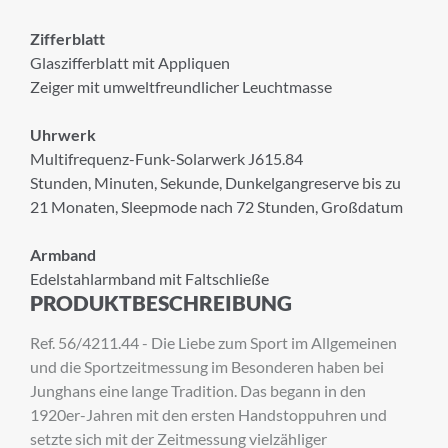
Zifferblatt
Glaszifferblatt mit Appliquen
Zeiger mit umweltfreundlicher Leuchtmasse
Uhrwerk
×
Multifrequenz-Funk-Solarwerk J615.84
ANMELDUNG ZUM
Stunden, Minuten, Sekunde, Dunkelgangreserve bis zu
21 Monaten, Sleepmode nach 72 Stunden, Großdatum
NEWSLETTER
Armband
Melden Sie sich zu unserem Newsletter an.
Edelstahlarmband mit Faltschließe
PRODUKTBESCHREIBUNG
Ref. 56/4211.44 - Die Liebe zum Sport im Allgemeinen
Anrede
und die Sportzeitmessung im Besonderen haben bei
Junghans eine lange Tradition. Das begann in den
1920er-Jahren mit den ersten Handstoppuhren und
setzte sich mit der Zeitmessung vielzähliger
Vorname