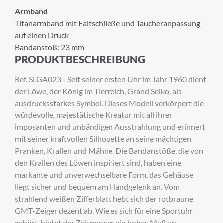
Armband
Titanarmband mit Faltschließe und Taucheranpassung
×
auf einen Druck
ANMELDUNG ZUM
Bandanstoß: 23 mm
NEWSLETTER
PRODUKTBESCHREIBUNG
Ref. SLGA023 - Seit seiner ersten Uhr im Jahr 1960 dient
Melden Sie sich zu unserem Newsletter an.
der Löwe, der König im Tierreich, Grand Seiko, als
ausdrucksstarkes Symbol. Dieses Modell verkörpert die
würdevolle, majestätische Kreatur mit all ihrer
Anrede
imposanten und unbändigen Ausstrahlung und erinnert
mit seiner kraftvollen Silhouette an seine mächtigen
Pranken, Krallen und Mähne. Die Bandanstöße, die von
den Krallen des Löwen inspiriert sind, haben eine
Vorname
markante und unverwechselbare Form, das Gehäuse
liegt sicher und bequem am Handgelenk an. Vom
strahlend weißen Zifferblatt hebt sich der rotbraune
GMT-Zeiger dezent ab. Wie es sich für eine Sportuhr
Nachname
gehört, bietet der Zeitmesser ein hohes Maß an