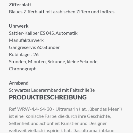
Zifferblatt
Blaues Zifferblatt mit arabischen Ziffern und Indizes
Uhrwerk
Sattler-Kaliber ES 04S, Automatik
Manufakturwerk
Gangreserve: 60 Stunden
Rubinlager: 26
Stunden, Minuten, Sekunde, kleine Sekunde,
Chronograph
×
ANMELDUNG ZUM
Armband
NEWSLETTER
Schwarzes Lederarmband mit Faltschließe
PRODUKTBESCHREIBUNG
Melden Sie sich zu unserem Newsletter an.
Ref. WRW-4.4-64-30 - Ultramarin (lat. „über das Meer“)
ist eine ikonische Farbe, die durch ihre Geschichte,
Seltenheit und Schönheit Künstler und Designer
Anrede
weltweit vielfach inspiriert hat. Das ultramarinblaue