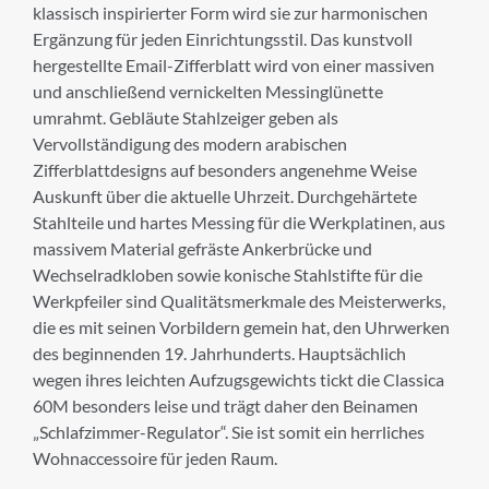
klassisch inspirierter Form wird sie zur harmonischen
Ergänzung für jeden Einrichtungsstil. Das kunstvoll
Melden Sie sich zu unserem Newsletter an.
hergestellte Email-Zifferblatt wird von einer massiven
und anschließend vernickelten Messinglünette
umrahmt. Gebläute Stahlzeiger geben als
Anrede
Vervollständigung des modern arabischen
Zifferblattdesigns auf besonders angenehme Weise
Auskunft über die aktuelle Uhrzeit. Durchgehärtete
Stahlteile und hartes Messing für die Werkplatinen, aus
Vorname
massivem Material gefräste Ankerbrücke und
Wechselradkloben sowie konische Stahlstifte für die
Werkpfeiler sind Qualitätsmerkmale des Meisterwerks,
die es mit seinen Vorbildern gemein hat, den Uhrwerken
Nachname
des beginnenden 19. Jahrhunderts. Hauptsächlich
wegen ihres leichten Aufzugsgewichts tickt die Classica
60M besonders leise und trägt daher den Beinamen
„Schlafzimmer-Regulator“. Sie ist somit ein herrliches
E-Mail-Adresse
Wohnaccessoire für jeden Raum.