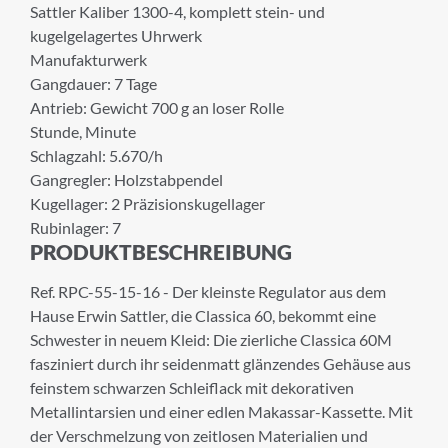
Sattler Kaliber 1300-4, komplett stein- und
kugelgelagertes Uhrwerk
Manufakturwerk
Gangdauer: 7 Tage
Antrieb: Gewicht 700 g an loser Rolle
Stunde, Minute
Schlagzahl: 5.670/h
Gangregler: Holzstabpendel
Kugellager: 2 Präzisionskugellager
Rubinlager: 7
PRODUKTBESCHREIBUNG
Ref. RPC-55-15-16 - Der kleinste Regulator aus dem
Hause Erwin Sattler, die Classica 60, bekommt eine
Schwester in neuem Kleid: Die zierliche Classica 60M
fasziniert durch ihr seidenmatt glänzendes Gehäuse aus
×
feinstem schwarzen Schleiflack mit dekorativen
ANMELDUNG ZUM
Metallintarsien und einer edlen Makassar-Kassette. Mit
NEWSLETTER
der Verschmelzung von zeitlosen Materialien und