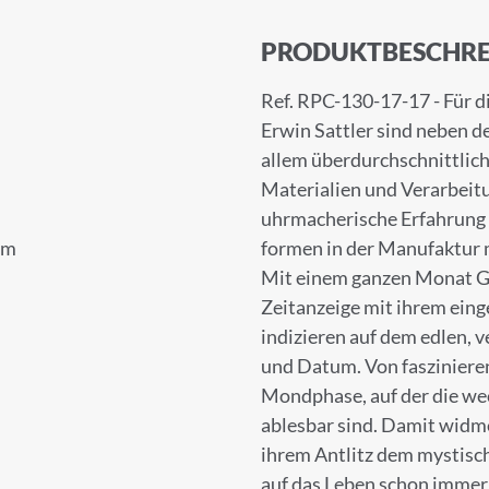
PRODUKTBESCHRE
Ref. RPC-130-17-17 - Für d
Erwin Sattler sind neben d
allem überdurchschnittlich
Materialien und Verarbeitu
uhrmacherische Erfahrung
cm
formen in der Manufaktur m
Mit einem ganzen Monat Ga
Zeitanzeige mit ihrem ein
indizieren auf dem edlen, 
und Datum. Von fasziniere
Mondphase, auf der die we
ablesbar sind. Damit widme
ihrem Antlitz dem mystisc
auf das Leben schon immer 