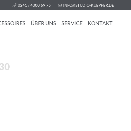
0241 / 4000 69 75
INFO@STUDIO-KUEPPER.DE
CESSOIRES
ÜBER UNS
SERVICE
KONTAKT
30