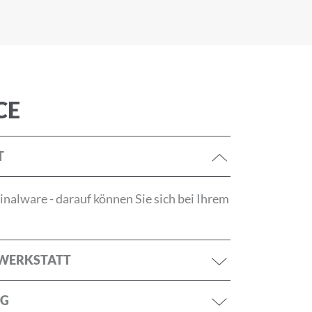
tzerklärung
CE
ANMELDEN
T
nalware - darauf können Sie sich bei Ihrem
RWERKSTATT
NG