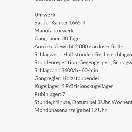
Uhrwerk
ANMELD
Sattler Kaliber 1665-4
Manufakturwerk
Melden Sie sich zu
Gangdauer: 30 Tage
Antrieb: Gewicht 2.000 g an loser Rolle
Schlagwerk: Halbstunden-Rechenschlagwer
Stundenrepetition, Gegengesperr, Schlagw
Anrede
Schlagzahl: 3600/h - 60/min
Gangregler: Holzstabpendel
Kugellager: 4 Präzisionskugellager
Rubinlager: 7
Vorname
Stunde, Minute, Datum bei 3 Uhr, Wochent
Mondphasenanzeige bei 12 Uhr
E-Mail-Adresse