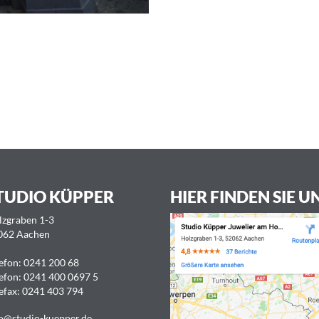
TUDIO KÜPPER
HIER FINDEN SIE U
lzgraben 1-3
062 Aachen
efon:
0241 200 68
efon:
0241 400 0697 5
efax: 0241 403 794
o@studio-kuepper.de