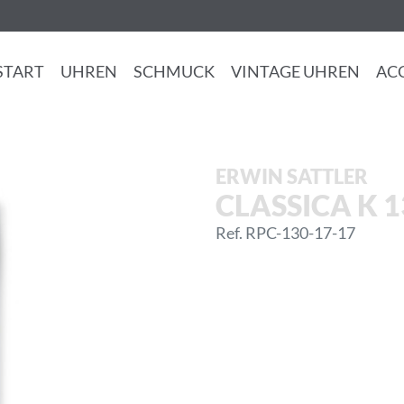
START
UHREN
SCHMUCK
VINTAGE UHREN
AC
ERWIN SATTLER
CLASSICA K 1
Ref. RPC-130-17-17