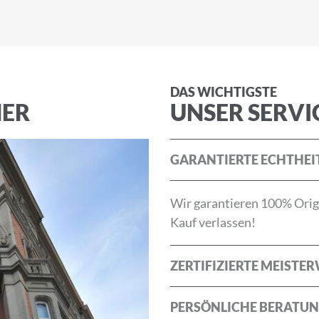
die
Allgemeinen Geschäftsbedingungen
und die
Datenschu
DAS WICHTIGSTE
NER
UNSER SERVI
ABBRECHEN
GARANTIERTE ECHTHEI
Wir garantieren 100% Origi
Kauf verlassen!
ZERTIFIZIERTE MEISTE
PERSÖNLICHE BERATU