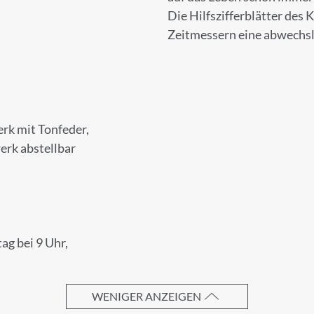
Die Hilfszifferblätter des
Zeitmessern eine abwechsl
UNG ZUM NEWSLETTER
 unserem Newsletter an.
k mit Tonfeder,
erk abstellbar
Nachname
ag bei 9 Uhr,
WENIGER ANZEIGEN