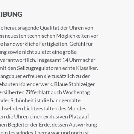
IBUNG
ie herausragende Qualität der Uhren von
en neuesten technischen Möglichkeiten vor
e handwerkliche Fertigkeiten, Gefühl für
ng sowie nicht zuletzt eine große
 verantwortlich. Insgesamt 14 Uhrmacher
it den Seilzugregulatoren echte Klassiker.
ngdauer erfreuen sie zusätzlich zu der
gebauten Kalenderwerk. Blaue Stahlzeiger
versilberten Zifferblatt auch Wochentag
nder Schönheit ist die handgemalte
chselnden Lichtgestalten des Mondes
n die Uhren einen exklusiven Platz auf
hen Begleiter der Erde, dessen Auswirkung
ein fesselndes Thema war und noch ist.