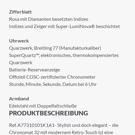
Zifferblatt
Rosa mit Diamanten besetzten Indizes
Indizes und Zeiger mit Super-LumiNova® beschichtet
Uhrwerk
Quarzwerk, Breitling 77 (Manufakturkaliber)
SuperQuartz™, elektronisches, thermokompensiertes
Quarzwerk
Batterie-Reserveanzeige
×
Offiziell COSC-zertifizierter Chronometer
Stunde, Minute, Sekunde, Datum bei 6 Uhr
ANMELDUNG ZUM
NEWSLETTER
Armband
Edelstahl mit Doppelfaltschließe
Melden Sie sich zu unserem Newsletter an.
PRODUKTBESCHREIBUNG
Ref. A77310101K1A1- Stylish und doch elegant – die
Chronomat 32 mit modernem Retro-Touch ist eine