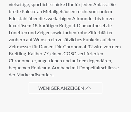
Anrede
vielseitige, sportlich-schicke Uhr für jeden Anlass. Die
breite Palette an Metallgehäusen reicht von coolem
Edelstahl über die zweifarbigen Allrounder bis hin zu
luxuriösem 18-karätigen Rotgold. Diamantbesetzte
Vorname
Lünetten und Zeiger sowie farbenfrohe Zifferblätter
zaubern auf Wunsch ein zusätzliches Funkeln auf den
Zeitmesser für Damen. Die Chronomat 32 wird von dem
Breitling-Kaliber 77, einem COSC-zertifizierten
Nachname
Chronometer, angetrieben und auf dem legendären,
bequemen Rouleaux-Armband mit Doppelfaltschliesse
der Marke präsentiert.
E-Mail-Adresse
WENIGER ANZEIGEN
Ich akzeptiere die
Allgemeinen
Geschäftsbedingungen
und die
Datenschutzerklärung