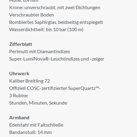
Krone: unverschraubt, mit zwei Dichtungen
Verschraubter Boden
Bombiertes Saphirglas, beidseitig entspiegelt
Wasserdichtheit: bis 10 bar (100 m)
Zifferblatt
Perlmutt mit Diamantindizes
Super-LumiNova®-Leuchtindizes und -zeiger
Uhrwerk
Kaliber Breitling 72
Offiziell COSC-zertifizierter SuperQuartz™-
3 Rubine
Stunden, Minuten, Sekunde
×
Armband
ANMELDUNG ZUM
Edelstahl mit Faltschließe
NEWSLETTER
Bandanstoß: 14 mm