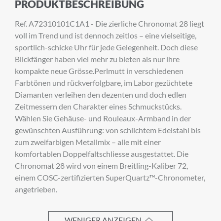
PRODUKTBESCHREIBUNG
Melden Sie sich zu unserem Newsletter an.
Ref. A72310101C1A1 - Die zierliche Chronomat 28 liegt
voll im Trend und ist dennoch zeitlos – eine vielseitige,
sportlich-schicke Uhr für jede Gelegenheit. Doch diese
Anrede
Blickfänger haben viel mehr zu bieten als nur ihre
kompakte neue Grösse.Perlmutt in verschiedenen
Farbtönen und rückverfolgbare, im Labor gezüchtete
Diamanten verleihen den dezenten und doch edlen
Vorname
Zeitmessern den Charakter eines Schmuckstücks.
Wählen Sie Gehäuse- und Rouleaux-Armband in der
gewünschten Ausführung: von schlichtem Edelstahl bis
zum zweifarbigen Metallmix – alle mit einer
Nachname
komfortablen Doppelfaltschliesse ausgestattet. Die
Chronomat 28 wird von einem Breitling-Kaliber 72,
einem COSC-zertifizierten SuperQuartz™-Chronometer,
angetrieben.
E-Mail-Adresse
WENIGER ANZEIGEN