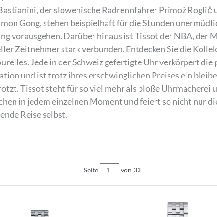
Bastianini, der slowenische Radrennfahrer Primož Roglič u
imon Gong, stehen beispielhaft für die Stunden unermüdli
ung vorausgehen. Darüber hinaus ist Tissot der NBA, der
ieller Zeitnehmer stark verbunden. Entdecken Sie die Kolle
ourelles. Jede in der Schweiz gefertigte Uhr verkörpert di
ation und ist trotz ihres erschwinglichen Preises ein ble
rotzt. Tissot steht für so viel mehr als bloße Uhrmacherei
hen in jedem einzelnen Moment und feiert so nicht nur di
ende Reise selbst.
Seite
von 33