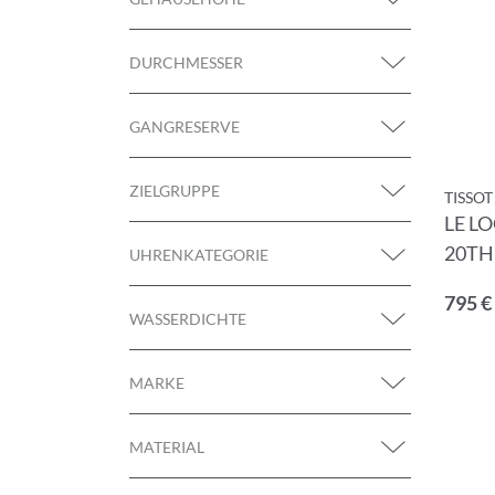
E-Mail-Adresse
DURCHMESSER
GANGRESERVE
Ich akzeptiere 
ZIELGRUPPE
TISSOT
LE L
20TH
UHRENKATEGORIE
795 €
WASSERDICHTE
MARKE
MATERIAL