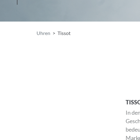
Uhren
Tissot
TISS
In de
Gesch
bedeu
Marke