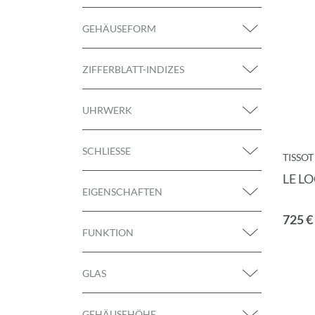
GEHÄUSEFORM
ZIFFERBLATT-INDIZES
ANMELD
UHRWERK
Melden Sie sich zu
SCHLIESSE
TISSOT
LE L
EIGENSCHAFTEN
Anrede
725 €
FUNKTION
GLAS
Vorname
GEHÄUSEHÖHE