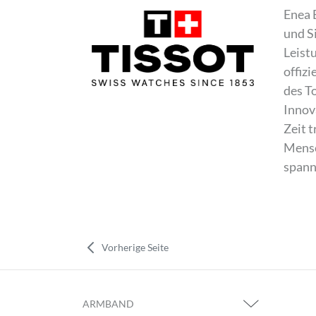
Enea 
und S
Leist
offiz
des T
Innov
Zeit t
Mensc
spann
Vorherige Seite
ARMBAND