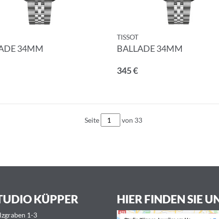
TISSOT
ADE 34MM
BALLADE 34MM
345 €
Seite
von 33
TUDIO KÜPPER
HIER FINDEN SIE U
lzgraben 1-3