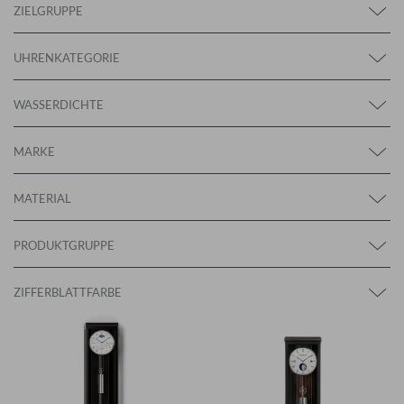
ZIELGRUPPE
UHRENKATEGORIE
WASSERDICHTE
MARKE
MATERIAL
PRODUKTGRUPPE
×
ANMELDUNG ZUM
ZIFFERBLATTFARBE
NEWSLETTER
Melden Sie sich zu unserem Newsletter an.