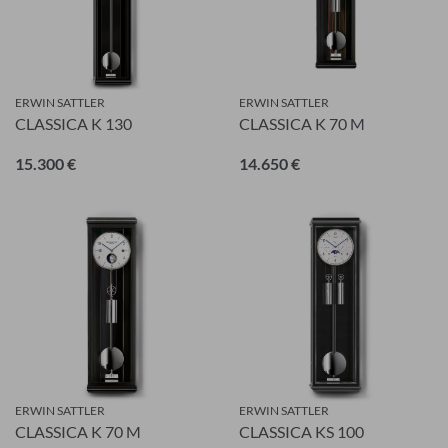
Anrede
ERWIN SATTLER
ERWIN SATTLER
CLASSICA K 130
CLASSICA K 70 M
Vorname
15.300 €
14.650 €
Nachname
E-Mail-Adresse
ERWIN SATTLER
ERWIN SATTLER
Ich akzeptiere die
Allgemeinen
CLASSICA K 70 M
CLASSICA KS 100
Geschäftsbedingungen
und die