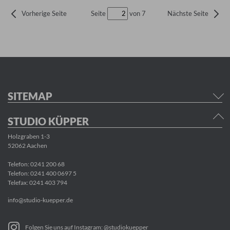
Seite
von 7
Vorherige Seite
Nächste Seite
SITEMAP
STUDIO KÜPPER
Holzgraben 1-3
52062 Aachen
Telefon:
0241 200 68
Telefon:
0241 400 0697 5
Telefax: 0241 403 794
info@studio-kuepper.de
Folgen Sie uns auf Instagram: @studiokuepper