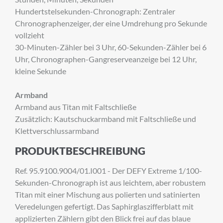
×
Hundertstelsekunden-Chronograph: Zentraler
ANMELDUNG ZUM
Chronographenzeiger, der eine Umdrehung pro Sekunde
NEWSLETTER
vollzieht
30-Minuten-Zähler bei 3 Uhr, 60-Sekunden-Zähler bei 6
Melden Sie sich zu unserem Newsletter an.
Uhr, Chronographen-Gangreserveanzeige bei 12 Uhr,
kleine Sekunde
Armband
Anrede
Armband aus Titan mit Faltschließe
Zusätzlich: Kautschuckarmband mit Faltschließe und
Klettverschlussarmband
Vorname
PRODUKTBESCHREIBUNG
Ref. 95.9100.9004/01.I001 - Der DEFY Extreme 1/100-
Sekunden-Chronograph ist aus leichtem, aber robustem
Nachname
Titan mit einer Mischung aus polierten und satinierten
Veredelungen gefertigt. Das Saphirglaszifferblatt mit
applizierten Zählern gibt den Blick frei auf das blaue