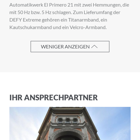
Automatikwerk El Primero 21 mit zwei Hemmungen, die
E-Mail-Adresse
mit 50 Hz bzw. 5 Hz schlagen. Zum Lieferumfang der
DEFY Extreme gehören ein Titanarmband, ein
Kautschukarmband und ein Velcro-Armband.
Ich akzeptiere die
Allgemeinen
WENIGER ANZEIGEN
Geschäftsbedingungen
und die
Datenschutzerklärung
ABBRECHEN
ANMELDEN
IHR ANSPRECHPARTNER