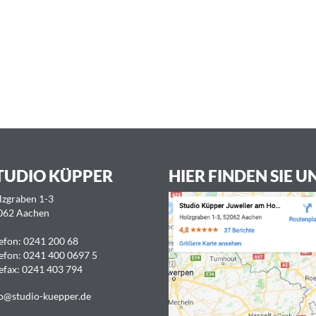
TUDIO KÜPPER
HIER FINDEN SIE U
lzgraben 1-3
062 Aachen
efon:
0241 200 68
efon:
0241 400 0697 5
efax: 0241 403 794
o@studio-kuepper.de