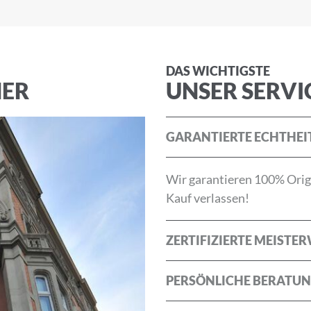
die
Allgemeinen Geschäftsbedingungen
und die
Datenschu
DAS WICHTIGSTE
ABBRECHEN
NER
UNSER SERVI
GARANTIERTE ECHTHEI
Wir garantieren 100% Origi
Kauf verlassen!
ZERTIFIZIERTE MEISTE
PERSÖNLICHE BERATU