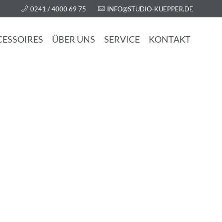
0241 / 4000 69 75
INFO@STUDIO-KUEPPER.DE
CESSOIRES
ÜBER UNS
SERVICE
KONTAKT