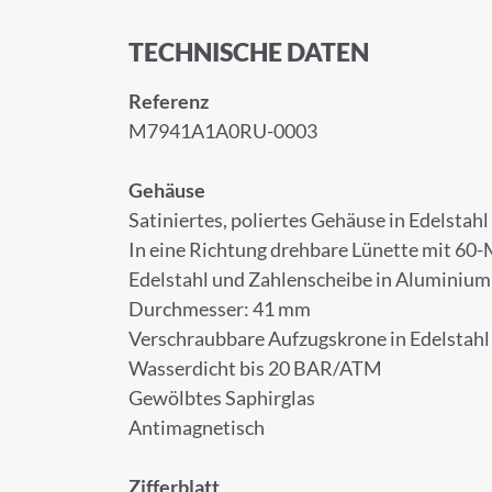
TECHNISCHE DATEN
Referenz
M7941A1A0RU-0003
Gehäuse
Satiniertes, poliertes Gehäuse in Edelstahl
In eine Richtung drehbare Lünette mit 60
Edelstahl und Zahlenscheibe in Aluminium
Durchmesser: 41 mm
Verschraubbare Aufzugskrone in Edelstah
Wasserdicht bis 20 BAR/ATM
Gewölbtes Saphirglas
Antimagnetisch
Zifferblatt