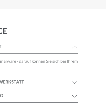
tzerklärung
ANMELDEN
CE
T
nalware - darauf können Sie sich bei Ihrem
RWERKSTATT
NG