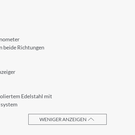
UNG ZUM NEWSLETTER
 unserem Newsletter an.
onometer
n beide Richtungen
nzeiger
Nachname
oliertem Edelstahl mit
llsystem
WENIGER ANZEIGEN