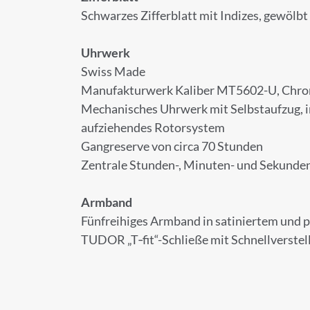
ANMELD
Schwarzes Zifferblatt mit Indizes, gewölbt
Melden Sie sich zu
Uhrwerk
Swiss Made
Manufakturwerk Kaliber MT5602-U, Chr
Mechanisches Uhrwerk mit Selbstaufzug, i
Anrede
aufziehendes Rotorsystem
Gangreserve von circa 70 Stunden
Zentrale Stunden-, Minuten- und Sekunde
Vorname
Armband
Fünfreihiges Armband in satiniertem und p
TUDOR „T‑fit“-Schließe mit Schnellverste
E-Mail-Adresse