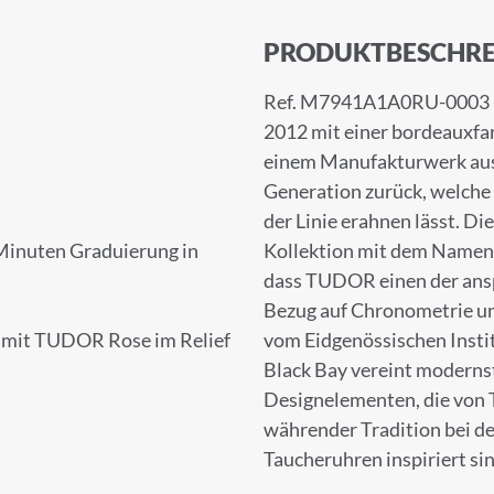
PRODUKTBESCHRE
Ref. M7941A1A0RU-0003 - 
2012 mit einer bordeaux­fa
einem Manufakturwerk ausge
Generation zurück, welche 
der Linie erahnen lässt. 
-Minuten Graduierung in
Kollektion mit dem Namen B
dass TUDOR einen der ansp
Bezug auf Chronometrie un
l mit TUDOR Rose im Relief
vom Eidgenössischen Insti
Black Bay vereint moderns
Designelementen, die von
währender Tradition bei de
Taucheruhren inspiriert sin