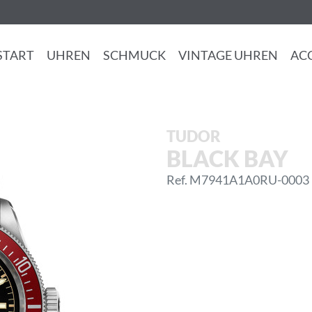
START
UHREN
SCHMUCK
VINTAGE UHREN
AC
TUDOR
BLACK BAY
Ref. M7941A1A0RU-0003