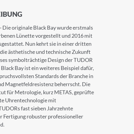
IBUNG
Die originale Black Bay wurde erstmals
rbenen Lünette vorgestellt und 2016 mit
stattet. Nun kehrt sie in einer dritten
die ästhetische und technische Zukunft
Dieses symbolträchtige Design der TUDOR
lack Bay ist ein weiteres Beispiel dafür,
ruchs­vollsten Standards der Branche in
d Magnetfeld­resistenz beherrscht. Die
tut für Metrologie, kurz METAS, geprüfte
te Uhrentechnologie mit
 TUDORs fast sieben Jahrzehnte
r Fertigung robuster professioneller
d.
×