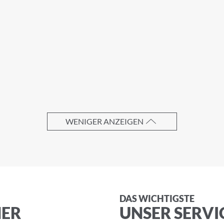
Nachname
WENIGER ANZEIGEN
DAS WICHTIGSTE
die
Allgemeinen Geschäftsbedingungen
und die
Datenschu
NER
UNSER SERVI