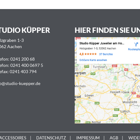
TUDIO KÜPPER
HIER FINDEN SIE U
lzgraben 1-3
062 Aachen
efon:
0241 200 68
efon:
0241 400 0697 5
efax: 0241 403 794
o@studio-kuepper.de
ACCESSOIRES
DATENSCHUTZ
IMPRESSUM
AGB
WIDE