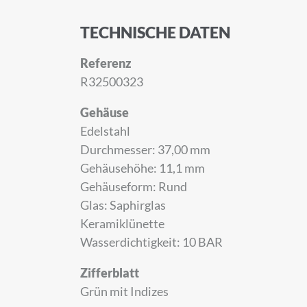
TECHNISCHE DATEN
Referenz
R32500323
Gehäuse
Edelstahl
Durchmesser: 37,00 mm
Gehäusehöhe: 11,1 mm
Gehäuseform: Rund
Glas: Saphirglas
Keramiklünette
Wasserdichtigkeit: 10 BAR
ANMELD
Zifferblatt
Grün mit Indizes
Melden Sie sich zu