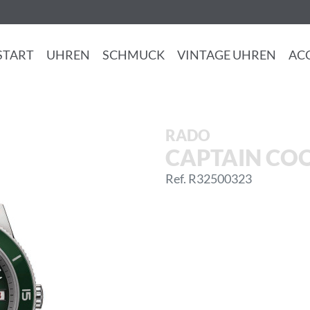
START
UHREN
SCHMUCK
VINTAGE UHREN
AC
RADO
CAPTAIN CO
Ref. R32500323