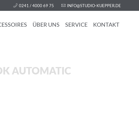
0241 / 4000 69 75
INFO@STUDIO-KUEPPER.DE
CESSOIRES
ÜBER UNS
SERVICE
KONTAKT
OK AUTOMATIC