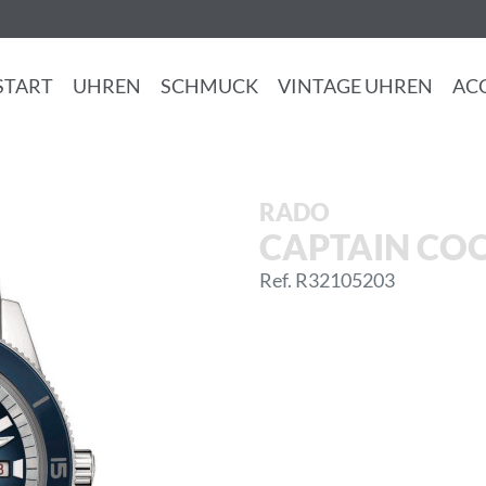
START
UHREN
SCHMUCK
VINTAGE UHREN
AC
RADO
CAPTAIN CO
Ref. R32105203