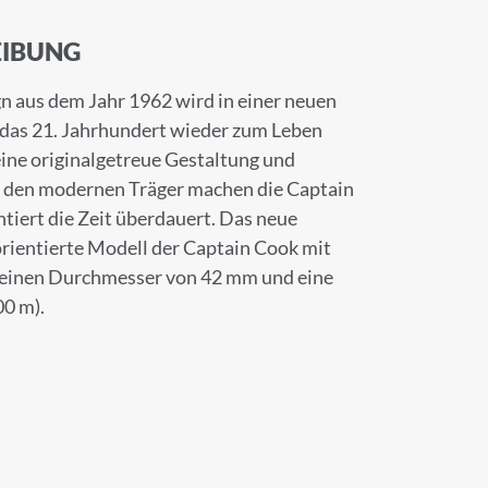
IBUNG
n aus dem Jahr 1962 wird in einer neuen
 das 21. Jahrhundert wieder zum Leben
eine originalgetreue Gestaltung und
 den modernen Träger machen die Captain
ntiert die Zeit überdauert. Das neue
rientierte Modell der Captain Cook mit
 einen Durchmesser von 42 mm und eine
00 m).
×