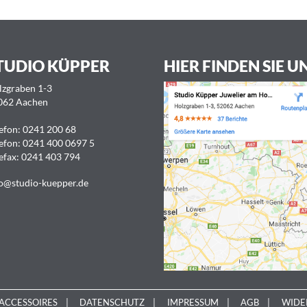
TUDIO KÜPPER
HIER FINDEN SIE U
lzgraben 1-3
062 Aachen
efon:
0241 200 68
efon:
0241 400 0697 5
efax: 0241 403 794
o@studio-kuepper.de
ACCESSOIRES
DATENSCHUTZ
IMPRESSUM
AGB
WIDE