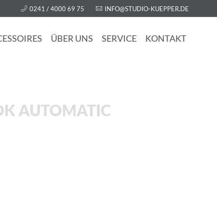
0241 / 4000 69 75
INFO@STUDIO-KUEPPER.DE
CESSOIRES
ÜBER UNS
SERVICE
KONTAKT
OK AUTOMATIC