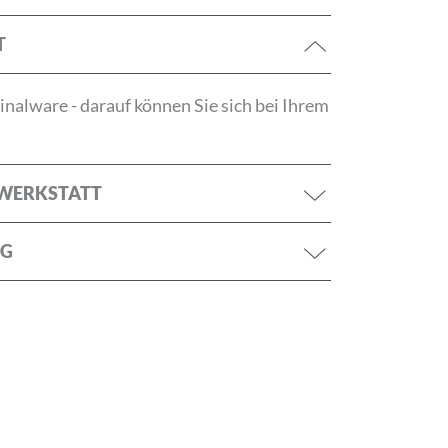
tzerklärung
T
ANMELDEN
nalware - darauf können Sie sich bei Ihrem
RWERKSTATT
NG