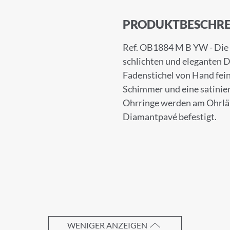
PRODUKTBESCHRE
Ref. OB1884 M B YW - Die 
schlichten und eleganten D
Fadenstichel von Hand fei
Schimmer und eine satiniert
Ohrringe werden am Ohrläp
Diamantpavé befestigt.
UNG ZUM NEWSLETTER
 unserem Newsletter an.
WENIGER ANZEIGEN