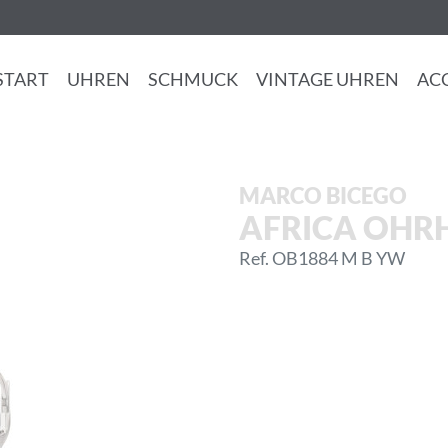
START
UHREN
SCHMUCK
VINTAGE UHREN
AC
MARCO BICEGO
AFRICA OHR
Ref. OB1884 M B YW