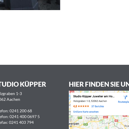
TUDIO KÜPPER
HIER FINDEN SIE U
lzgraben 1-3
062 Aachen
efon:
0241 200 68
efon:
0241 400 0697 5
efax: 0241 403 794