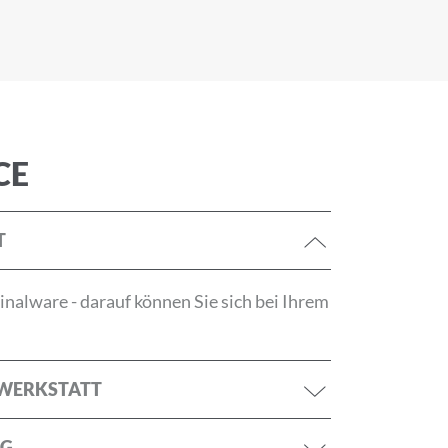
CE
T
tzerklärung
nalware - darauf können Sie sich bei Ihrem
ANMELDEN
RWERKSTATT
NG