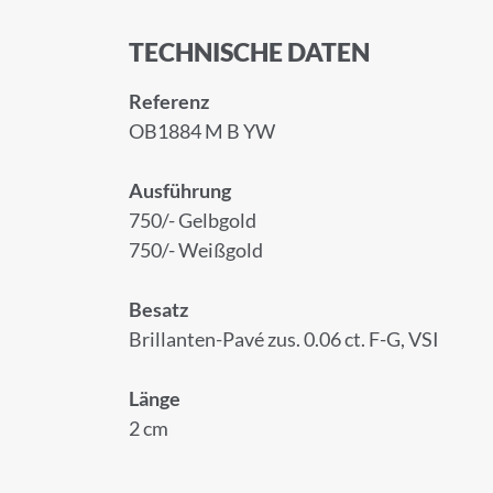
TECHNISCHE DATEN
Referenz
OB1884 M B YW
Ausführung
750/- Gelbgold
750/- Weißgold
ANMELD
Besatz
Brillanten-Pavé zus. 0.06 ct. F-G, VSI
Melden Sie sich zu
Länge
2 cm
Anrede