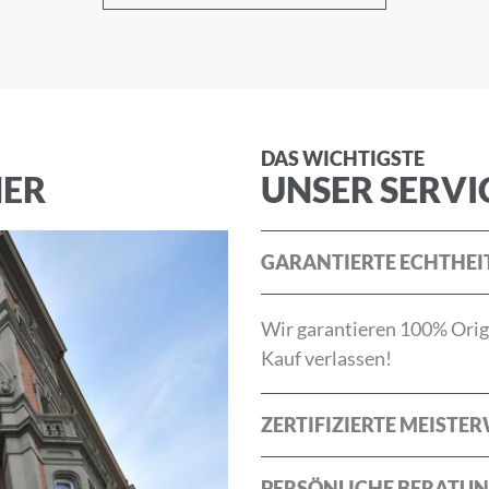
Nachname
DAS WICHTIGSTE
NER
UNSER SERVI
GARANTIERTE ECHTHEI
die
Allgemeinen Geschäftsbedingungen
und die
Datenschu
Wir garantieren 100% Origi
Kauf verlassen!
ABBRECHEN
ZERTIFIZIERTE MEISTE
PERSÖNLICHE BERATU