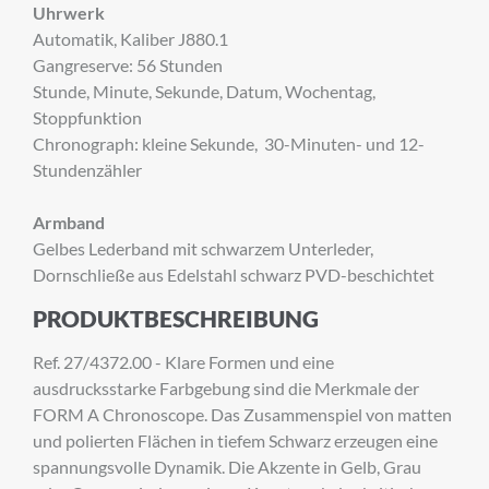
Uhrwerk
Automatik, Kaliber J880.1
Gangreserve: 56 Stunden
Stunde, Minute, Sekunde, Datum, Wochentag,
Stoppfunktion
Chronograph: kleine Sekunde, 30-Minuten- und 12-
Stundenzähler
Armband
Gelbes Lederband mit schwarzem Unterleder,
×
Dornschließe aus Edelstahl schwarz PVD-beschichtet
ANMELDUNG ZUM
PRODUKTBESCHREIBUNG
NEWSLETTER
Ref. 27/4372.00 - Klare Formen und eine
Melden Sie sich zu unserem Newsletter an.
ausdrucksstarke Farbgebung sind die Merkmale der
FORM A Chronoscope. Das Zusammenspiel von matten
und polierten Flächen in tiefem Schwarz erzeugen eine
spannungsvolle Dynamik. Die Akzente in Gelb, Grau
Anrede