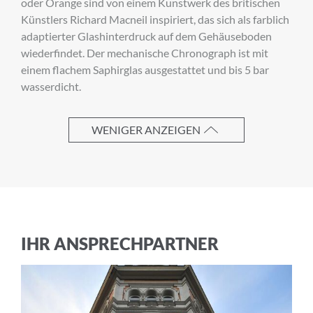
oder Orange sind von einem Kunstwerk des britischen
Künstlers Richard Macneil inspiriert, das sich als farblich
adaptierter Glashinterdruck auf dem Gehäuseboden
wiederfindet. Der mechanische Chronograph ist mit
Vorname
einem flachem Saphirglas ausgestattet und bis 5 bar
wasserdicht.
Nachname
WENIGER ANZEIGEN
E-Mail-Adresse
IHR ANSPRECHPARTNER
Ich akzeptiere die
Allgemeinen
Geschäftsbedingungen
und die
Datenschutzerklärung