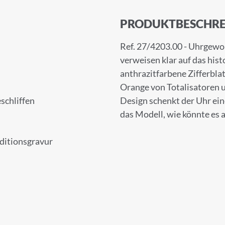
PRODUKTBESCHRE
Ref. 27/4203.00 - Uhrgewor
verweisen klar auf das his
anthrazitfarbene Zifferbla
Orange von Totalisatoren u
eschliffen
Design schenkt der Uhr ein
das Modell, wie könnte es 
Editionsgravur