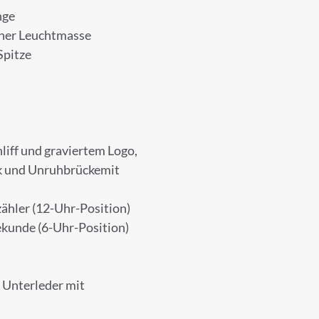
nge
cher Leuchtmasse
Spitze
UNG ZUM NEWSLETTER
 unserem Newsletter an.
liff und graviertem Logo,
rk und Unruhbrückemit
hler (12-Uhr-Position)
ekunde (6-Uhr-Position)
Nachname
 Unterleder mit