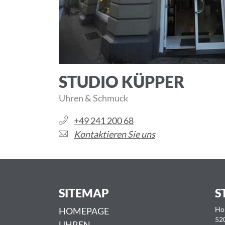
STUDIO KÜPPER
Uhren & Schmuck
+49 241 200 68
Kontaktieren Sie uns
SITEMAP
S
HOMEPAGE
Ho
52
UHREN