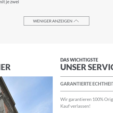
it je zwei
WENIGER ANZEIGEN
die
Allgemeinen Geschäftsbedingungen
und die
Datenschu
ABBRECHEN
DAS WICHTIGSTE
NER
UNSER SERVI
GARANTIERTE ECHTHEI
Wir garantieren 100% Origi
Kauf verlassen!