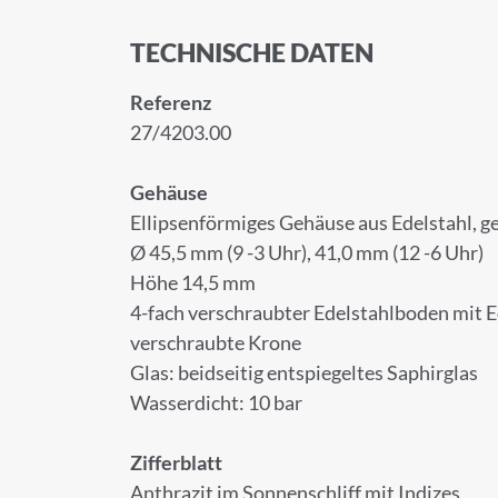
TECHNISCHE DATEN
Referenz
27/4203.00
Gehäuse
Ellipsenförmiges Gehäuse aus Edelstahl, g
Ø 45,5 mm (9 -3 Uhr), 41,0 mm (12 -6 Uhr)
Höhe 14,5 mm
4-fach verschraubter Edelstahlboden mit 
verschraubte Krone
Glas: beidseitig entspiegeltes Saphirglas
Wasserdicht: 10 bar
Zifferblatt
Anthrazit im Sonnenschliff mit Indizes