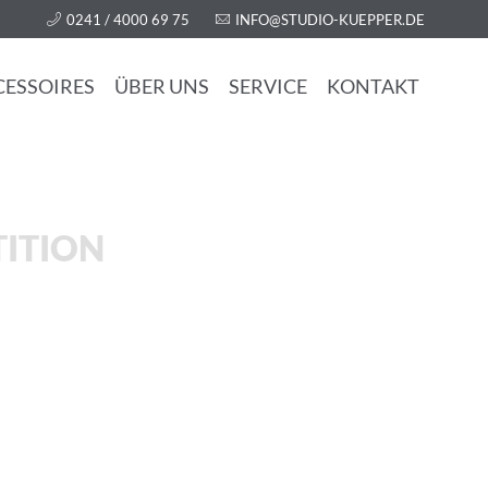
0241 / 4000 69 75
INFO@STUDIO-KUEPPER.DE
CESSOIRES
ÜBER UNS
SERVICE
KONTAKT
TITION