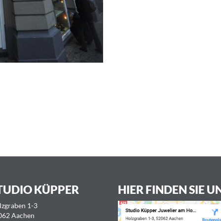
TUDIO KÜPPER
HIER FINDEN SIE U
lzgraben 1-3
062 Aachen