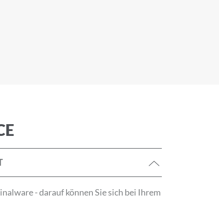
tzerklärung
ANMELDEN
CE
T
nalware - darauf können Sie sich bei Ihrem