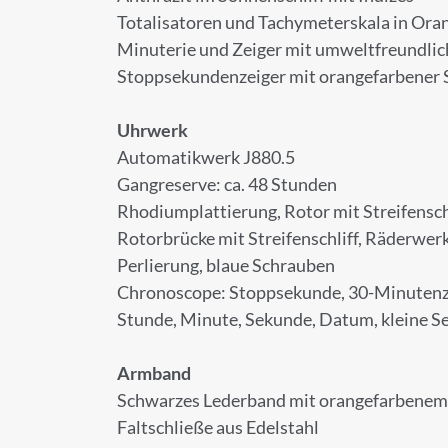
Totalisatoren und Tachymeterskala in Ora
Minuterie und Zeiger mit umweltfreundli
Stoppsekundenzeiger mit orangefarbener 
ANMELD
Uhrwerk
Automatikwerk J880.5
Melden Sie sich zu
Gangreserve: ca. 48 Stunden
Rhodiumplattierung, Rotor mit Streifensch
Rotorbrücke mit Streifenschliff, Räderwe
Perlierung, blaue Schrauben
Anrede
Chronoscope: Stoppsekunde, 30-Minutenzä
Stunde, Minute, Sekunde, Datum, kleine S
Armband
Vorname
Schwarzes Lederband mit orangefarbenem
Faltschließe aus Edelstahl