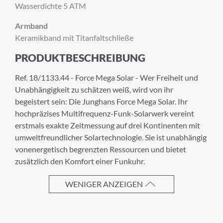
Wasserdichte 5 ATM
Armband
Keramikband mit Titanfaltschließe
×
ANMELDUNG ZUM
PRODUKTBESCHREIBUNG
NEWSLETTER
Ref. 18/1133.44 - Force Mega Solar - Wer Freiheit und
Unabhängigkeit zu schätzen weiß, wird von ihr
Melden Sie sich zu unserem Newsletter an.
begeistert sein: Die Junghans Force Mega Solar. Ihr
hochpräzises Multifrequenz-Funk-Solarwerk vereint
erstmals exakte Zeitmessung auf drei Kontinenten mit
umweltfreundlicher Solartechnologie. Sie ist unabhängig
Anrede
vonenergetisch begrenzten Ressourcen und bietet
zusätzlich den Komfort einer Funkuhr.
WENIGER ANZEIGEN
Vorname