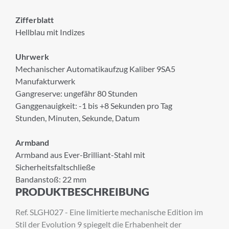
Zifferblatt
Hellblau mit Indizes
Uhrwerk
Mechanischer Automatikaufzug Kaliber 9SA5
Manufakturwerk
Gangreserve: ungefähr 80 Stunden
Ganggenauigkeit: -1 bis +8 Sekunden pro Tag
Stunden, Minuten, Sekunde, Datum
Armband
Armband aus Ever-Brilliant-Stahl mit
×
Sicherheitsfaltschließe
Bandanstoß: 22 mm
ANMELDUNG ZUM
PRODUKTBESCHREIBUNG
NEWSLETTER
Ref. SLGH027 - Eine limitierte mechanische Edition im
Melden Sie sich zu unserem Newsletter an.
Stil der Evolution 9 spiegelt die Erhabenheit der