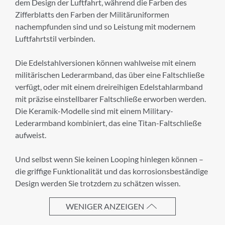
dem Design der Luftfahrt, während die Farben des
Zifferblatts den Farben der Militäruniformen
nachempfunden sind und so Leistung mit modernem
Nachname
Luftfahrtstil verbinden.
Die Edelstahlversionen können wahlweise mit einem
militärischen Lederarmband, das über eine Faltschließe
E-Mail-Adresse
verfügt, oder mit einem dreireihigen Edelstahlarmband
mit präzise einstellbarer Faltschließe erworben werden.
Die Keramik-Modelle sind mit einem Military-
Lederarmband kombiniert, das eine Titan-Faltschließe
Ich akzeptiere die
Allgemeinen
aufweist.
Geschäftsbedingungen
und die
Datenschutzerklärung
Und selbst wenn Sie keinen Looping hinlegen können –
die griffige Funktionalität und das korrosionsbeständige
Design werden Sie trotzdem zu schätzen wissen.
ABBRECHEN
WENIGER ANZEIGEN
ANMELDEN