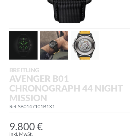
BREITLING
AVENGER B01
CHRONOGRAPH 44 NIGHT
MISSION
Ref. SB0147101B1X1
9.800 €
inkl. MwSt.