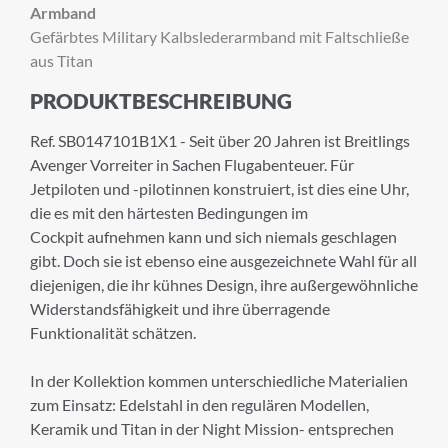
Armband
Gefärbtes Military Kalbslederarmband mit Faltschließe
aus Titan
PRODUKTBESCHREIBUNG
×
Ref. SB0147101B1X1 - Seit über 20 Jahren ist Breitlings
ANMELDUNG ZUM
Avenger Vorreiter in Sachen Flugabenteuer. Für
Jetpiloten und -pilotinnen konstruiert, ist dies eine Uhr,
NEWSLETTER
die es mit den härtesten Bedingungen im
Cockpit aufnehmen kann und sich niemals geschlagen
Melden Sie sich zu unserem Newsletter an.
gibt. Doch sie ist ebenso eine ausgezeichnete Wahl für all
diejenigen, die ihr kühnes Design, ihre außergewöhnliche
Widerstandsfähigkeit und ihre überragende
Funktionalität schätzen.
Anrede
In der Kollektion kommen unterschiedliche Materialien
zum Einsatz: Edelstahl in den regulären Modellen,
Vorname
Keramik und Titan in der Night Mission- entsprechen