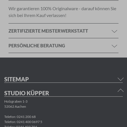
Wir garantieren 100% Originalware - darauf können Sie
sich bei Ihrem Kauf verlassen!
ZERTIFIZIERTE MEISTERWERKSTATT
PERSÖNLICHE BERATUNG
SITEMAP
STUDIO KÜPPER
Holzgraben 1-3
52062 Aachen
Telefon:
0241 200 68
Telefon:
0241 400 0697 5
Telefax: 0241 403 794