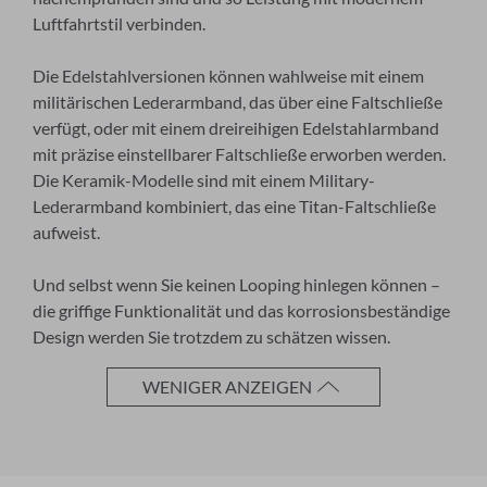
Luftfahrtstil verbinden.
Nachname
Die Edelstahlversionen können wahlweise mit einem
militärischen Lederarmband, das über eine Faltschließe
verfügt, oder mit einem dreireihigen Edelstahlarmband
E-Mail-Adresse
mit präzise einstellbarer Faltschließe erworben werden.
Die Keramik-Modelle sind mit einem Military-
Lederarmband kombiniert, das eine Titan-Faltschließe
aufweist.
Ich akzeptiere die
Allgemeinen
Geschäftsbedingungen
und die
Und selbst wenn Sie keinen Looping hinlegen können –
Datenschutzerklärung
die griffige Funktionalität und das korrosionsbeständige
Design werden Sie trotzdem zu schätzen wissen.
ABBRECHEN
WENIGER ANZEIGEN
ANMELDEN