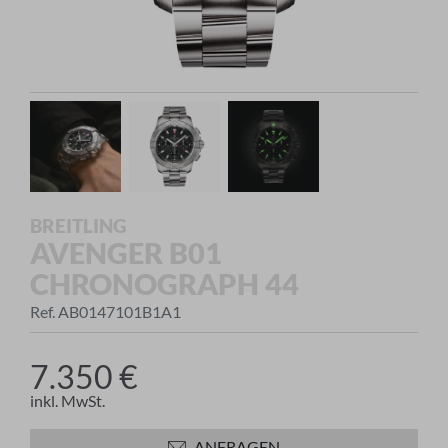
BREITLING
AVENGER B01
CHRONOGRAPH 44
Ref. AB0147101B1A1
7.350 €
inkl. MwSt.
ANFRAGEN