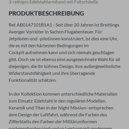
3-reihiges Edelstahlarmband mit Faltschließe
PRODUKTBESCHREIBUNG
Ref. AB0147101B1A1 - Seit über 20 Jahren ist Breitlings
×
Avenger Vorreiter in Sachen Flugabenteuer. Für
Jetpiloten und -pilotinnen konstruiert, ist dies eine Uhr,
ANMELDUNG ZUM
die es mit den härtesten Bedingungen im
NEWSLETTER
Cockpit aufnehmen kann und sich niemals geschlagen
gibt. Doch sie ist ebenso eine ausgezeichnete Wahl für all
Melden Sie sich zu unserem Newsletter an.
diejenigen, die ihr kühnes Design, ihre außergewöhnliche
Widerstandsfähigkeit und ihre überragende
Funktionalität schätzen.
Anrede
In der Kollektion kommen unterschiedliche Materialien
zum Einsatz: Edelstahl in den regulären Modellen,
Keramik und Titan in der Night Mission- entsprechen
dem Design der Luftfahrt, während die Farben des
Vorname
Zifferblatts den Farben der Militäruniformen
nachempfunden sind und so Leistung mit modernem