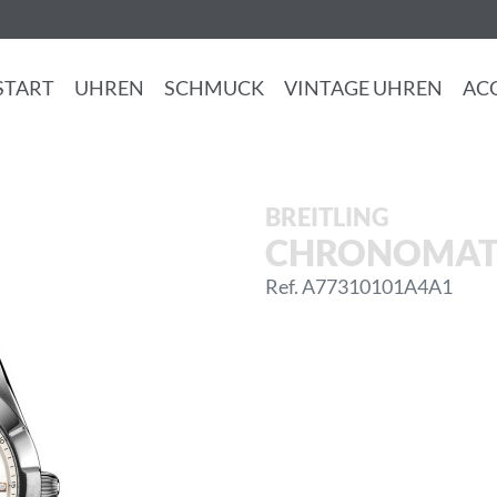
START
UHREN
SCHMUCK
VINTAGE UHREN
AC
BREITLING
CHRONOMAT
Ref. A77310101A4A1