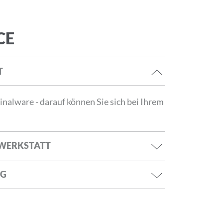
tzerklärung
CE
ANMELDEN
T
nalware - darauf können Sie sich bei Ihrem
RWERKSTATT
NG