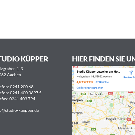
TUDIO KÜPPER
HIER FINDEN SIE U
lzgraben 1-3
062 Aachen
efon:
0241 200 68
efon:
0241 400 0697 5
efax: 0241 403 794
o@studio-kuepper.de