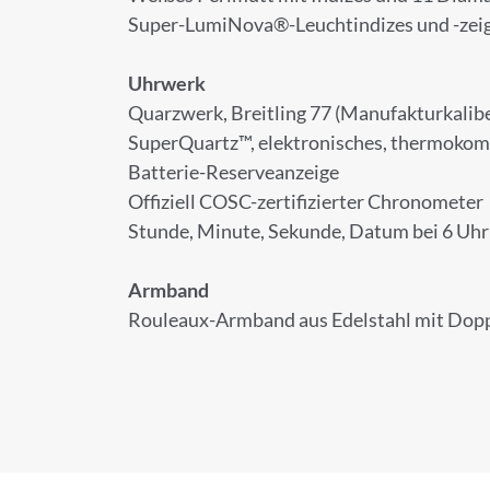
Super-LumiNova®-Leuchtindizes und -zei
ANMELD
Uhrwerk
Melden Sie sich zu
Quarzwerk, Breitling 77 (Manufakturkalibe
SuperQuartz™, elektronisches, thermoko
Batterie-Reserveanzeige
Offiziell COSC-zertifizierter Chronometer
Anrede
Stunde, Minute, Sekunde, Datum bei 6 Uhr
Armband
Rouleaux-Armband aus Edelstahl mit Dopp
Vorname
E-Mail-Adresse