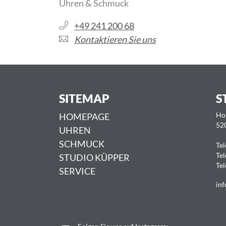
Uhren & Schmuck
+49 241 200 68
Kontaktieren Sie uns
SITEMAP
S
HOMEPAGE
Ho
52
UHREN
SCHMUCK
Tel
Tel
STUDIO KÜPPER
Tel
SERVICE
inf