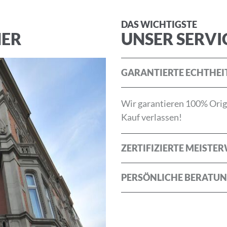
DAS WICHTIGSTE
die
Allgemeinen Geschäftsbedingungen
und die
Datenschu
NER
UNSER SERVI
ABBRECHEN
GARANTIERTE ECHTHEI
Wir garantieren 100% Origi
Kauf verlassen!
ZERTIFIZIERTE MEISTE
PERSÖNLICHE BERATU