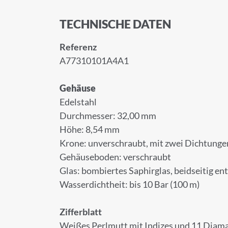
TECHNISCHE DATEN
Referenz
A77310101A4A1
Gehäuse
Edelstahl
Durchmesser: 32,00 mm
Höhe: 8,54 mm
Krone: unverschraubt, mit zwei Dichtunge
Gehäuseboden: verschraubt
Glas: bombiertes Saphirglas, beidseitig en
Wasserdichtheit: bis 10 Bar (100 m)
Zifferblatt
Weißes Perlmutt mit Indizes und 11 Diam