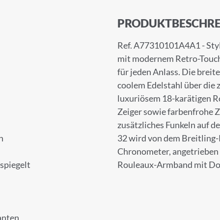
PRODUKTBESCHRE
Ref. A77310101A4A1 - Styl
mit modernem Retro-Touch i
für jeden Anlass. Die breit
coolem Edelstahl über die 
luxuriösem 18-karätigen R
Zeiger sowie farbenfrohe Z
zusätzliches Funkeln auf 
n
32 wird von dem Breitling-
Chronometer, angetrieben
tspiegelt
Rouleaux-Armband mit Dopp
anten