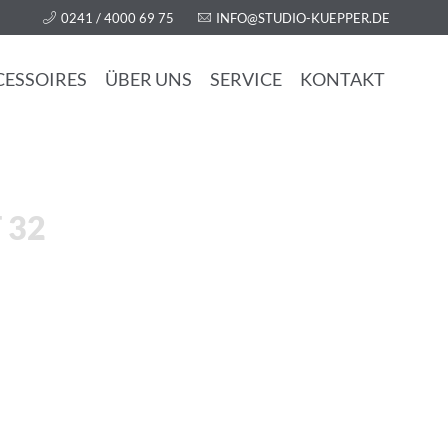
0241 / 4000 69 75
INFO@STUDIO-KUEPPER.DE
CESSOIRES
ÜBER UNS
SERVICE
KONTAKT
 32