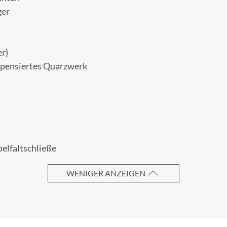
ger
UNG ZUM NEWSLETTER
 unserem Newsletter an.
r)
mpensiertes Quarzwerk
elfaltschließe
Nachname
WENIGER ANZEIGEN