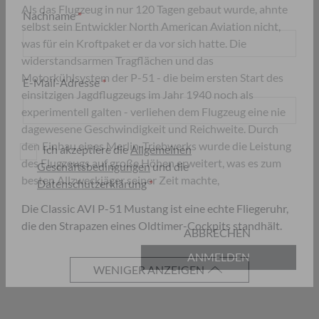
Als das Flugzeug in nur 120 Tagen gebaut wurde, ahnte
selbst sein Entwickler North American Aviation nicht,
Nachname
was für ein Kroftpaket er da vor sich hatte. Die
widerstandsarmen Tragflächen und das
Motorkühlsystem der P-51 - die beim ersten Start des
einsitzigen Jagdflugzeugs im Jahr 1940 noch als
E-Mail-Adresse
experimentell galten - verliehen dem Flugzeug eine nie
dagewesene Geschwindigkeit und Reichweite. Durch
den Einbau eines Merlin-Triebwerks wurde die Leistung
des Flugzeugs auf große Höhen erweitert, was es zum
Ich akzeptiere die
Allgemeinen
besten Allzweckjäger seiner Zeit machte,
Geschäftsbedingungen
und die
Die Classic AVI P-51 Mustang ist eine echte Fliegeruhr,
Datenschutzerklärung
die den Strapazen eines Oldtimer-Cockpits standhält.
ABBRECHEN
WENIGER ANZEIGEN
ANMELDEN