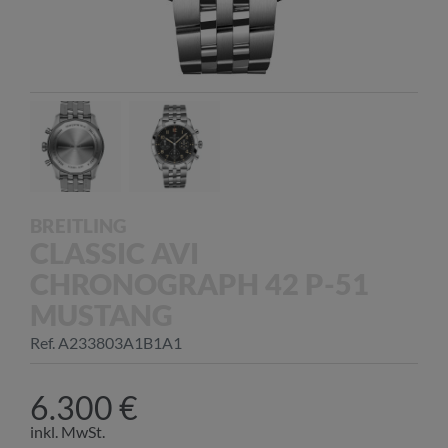
BREITLING
CLASSIC AVI
CHRONOGRAPH 42 P-51
MUSTANG
Ref. A233803A1B1A1
6.300 €
inkl. MwSt.