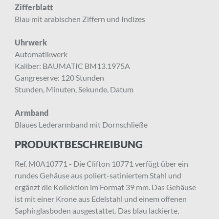
Zifferblatt
Blau mit arabischen Ziffern und Indizes
Uhrwerk
Automatikwerk
Kaliber: BAUMATIC BM13.1975A
Gangreserve: 120 Stunden
Stunden, Minuten, Sekunde, Datum
Armband
Blaues Lederarmband mit Dornschließe
PRODUKTBESCHREIBUNG
×
ANMELDUNG ZUM
Ref. M0A10771 - Die Clifton 10771 verfügt über ein
NEWSLETTER
rundes Gehäuse aus poliert-satiniertem Stahl und
ergänzt die Kollektion im Format 39 mm. Das Gehäuse
ist mit einer Krone aus Edelstahl und einem offenen
Melden Sie sich zu unserem Newsletter an.
Saphirglasboden ausgestattet. Das blau lackierte,