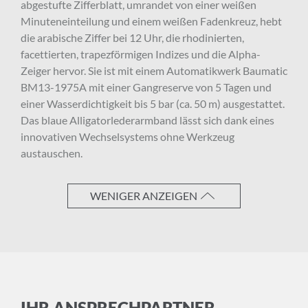
abgestufte Zifferblatt, umrandet von einer weißen
Minuteneinteilung und einem weißen Fadenkreuz, hebt
Anrede
die arabische Ziffer bei 12 Uhr, die rhodinierten,
facettierten, trapezförmigen Indizes und die Alpha-
Zeiger hervor. Sie ist mit einem Automatikwerk Baumatic
BM13-1975A mit einer Gangreserve von 5 Tagen und
Vorname
einer Wasserdichtigkeit bis 5 bar (ca. 50 m) ausgestattet.
Das blaue Alligatorlederarmband lässt sich dank eines
innovativen Wechselsystems ohne Werkzeug
austauschen.
Nachname
WENIGER ANZEIGEN
E-Mail-Adresse
Ich akzeptiere die
Allgemeinen
IHR ANSPRECHPARTNER
Geschäftsbedingungen
und die