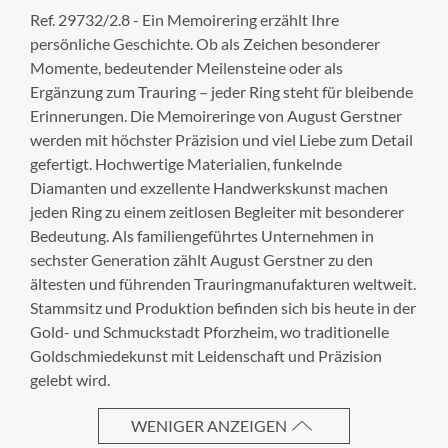
Ref. 29732/2.8 - Ein Memoirering erzählt Ihre
persönliche Geschichte. Ob als Zeichen besonderer
Momente, bedeutender Meilensteine oder als
Ergänzung zum Trauring – jeder Ring steht für bleibende
×
Erinnerungen. Die Memoireringe von August Gerstner
ANMELDUNG ZUM
werden mit höchster Präzision und viel Liebe zum Detail
gefertigt. Hochwertige Materialien, funkelnde
NEWSLETTER
Diamanten und exzellente Handwerkskunst machen
jeden Ring zu einem zeitlosen Begleiter mit besonderer
Melden Sie sich zu unserem Newsletter an.
Bedeutung. Als familiengeführtes Unternehmen in
sechster Generation zählt August Gerstner zu den
ältesten und führenden Trauringmanufakturen weltweit.
Stammsitz und Produktion befinden sich bis heute in der
Anrede
Gold- und Schmuckstadt Pforzheim, wo traditionelle
Goldschmiedekunst mit Leidenschaft und Präzision
gelebt wird.
Vorname
WENIGER ANZEIGEN